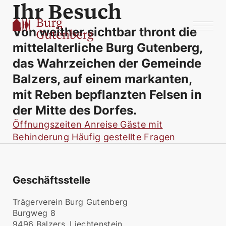
Ihr Besuch
Von weither sichtbar thront die
mittelalterliche Burg Gutenberg,
das Wahrzeichen der Gemeinde
Balzers, auf einem markanten,
mit Reben bepflanzten Felsen in
der Mitte des Dorfes.
Öffnungszeiten
Anreise
Gäste mit
Behinderung
Häufig gestellte Fragen
Geschäftsstelle
Trägerverein Burg Gutenberg
Burgweg 8
9496 Balzers, Liechtenstein