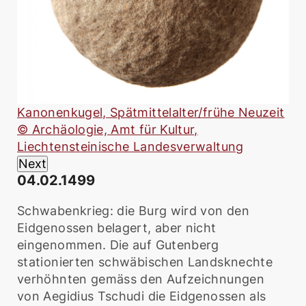
Kanonenkugel, Spätmittelalter/frühe Neuzeit
Ge
© Archäologie, Amt für Kultur,
Mi
Liechtensteinische Landesverwaltung
© 
Next
Li
04.02.1499
Schwabenkrieg: die Burg wird von den
Eidgenossen belagert, aber nicht
eingenommen. Die auf Gutenberg
stationierten schwäbischen Landsknechte
verhöhnten gemäss den Aufzeichnungen
von Aegidius Tschudi die Eidgenossen als