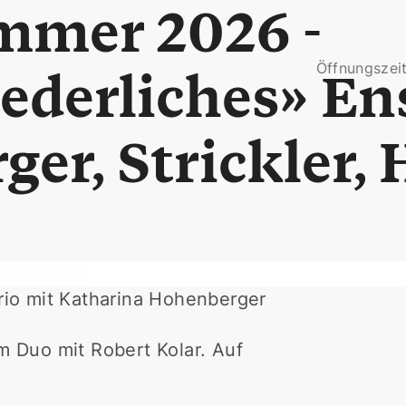
mmer 2026 -
Öffnungszei
iederliches» E
er, Strickler, 
Trio mit Katharina Hohenberger
m Duo mit Robert Kolar. Auf